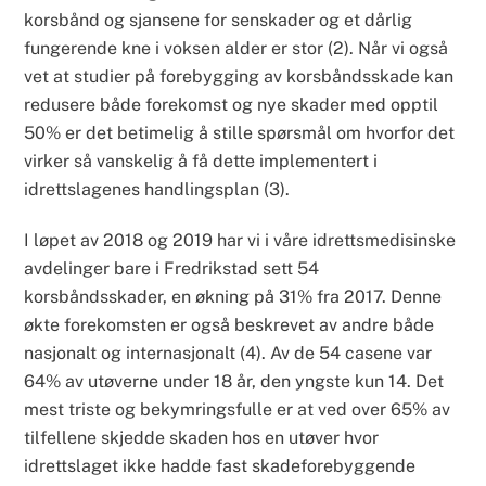
korsbånd og sjansene for senskader og et dårlig
fungerende kne i voksen alder er stor (2). Når vi også
vet at studier på forebygging av korsbåndsskade kan
redusere både forekomst og nye skader med opptil
50% er det betimelig å stille spørsmål om hvorfor det
virker så vanskelig å få dette implementert i
idrettslagenes handlingsplan (3).
I løpet av 2018 og 2019 har vi i våre idrettsmedisinske
avdelinger bare i Fredrikstad sett 54
korsbåndsskader, en økning på 31% fra 2017. Denne
økte forekomsten er også beskrevet av andre både
nasjonalt og internasjonalt (4). Av de 54 casene var
64% av utøverne under 18 år, den yngste kun 14. Det
mest triste og bekymringsfulle er at ved over 65% av
tilfellene skjedde skaden hos en utøver hvor
idrettslaget ikke hadde fast skadeforebyggende