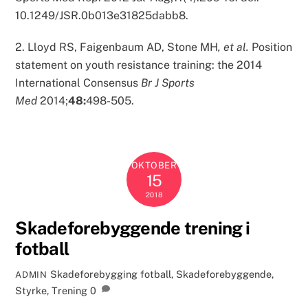
10.1249/JSR.0b013e31825dabb8.
2. Lloyd RS, Faigenbaum AD, Stone MH
, et al.
Position
statement on youth resistance training: the 2014
International Consensus
Br J Sports
Med
2014;
48:
498-505.
OKTOBER
15
2018
Skadeforebyggende trening i
fotball
Skadeforebygging
fotball
,
Skadeforebyggende
,
ADMIN
Styrke
,
Trening
0