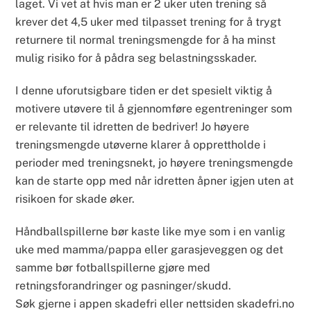
laget. Vi vet at hvis man er 2 uker uten trening så
krever det 4,5 uker med tilpasset trening for å trygt
returnere til normal treningsmengde for å ha minst
mulig risiko for å pådra seg belastningsskader.
I denne uforutsigbare tiden er det spesielt viktig å
motivere utøvere til å gjennomføre egentreninger som
er relevante til idretten de bedriver! Jo høyere
treningsmengde utøverne klarer å opprettholde i
perioder med treningsnekt, jo høyere treningsmengde
kan de starte opp med når idretten åpner igjen uten at
risikoen for skade øker.
Håndballspillerne bør kaste like mye som i en vanlig
uke med mamma/pappa eller garasjeveggen og det
samme bør fotballspillerne gjøre med
retningsforandringer og pasninger/skudd.
Søk gjerne i appen skadefri eller nettsiden skadefri.no