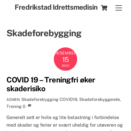
Skip
Cart
Fredrikstad Idrettsmedisin
Men
to
content
Skadeforebygging
DESEMBER
15
2020
COVID 19 – Treningfri øker
skaderisiko
Skadeforebygging
COVID19
,
Skadeforebyggende
,
ADMIN
Trening
0
Generelt sett er hvile og lite belastning i forbindelse
med skader og ferier er svært uheldig for utøveren og