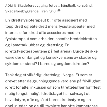
Skadeforebygging
fotball
,
håndball
,
korsbånd
,
ADMIN
Skadeforebyggende
,
Trening
0
En idrettsfysioterapeut blir ofte assosiert med
toppidrett og eliteidrett mens fysioterapeuter med
interesse for idrett ofte assosieres med en
fysioterapeut som arbeider innenfor breddeidretten
og i amatørklubber og idrettslag. Er
idrettsfysioterapeutene på feil arena? Burde de ikke
være der omfanget og konsekvensene av skader og
sykdom er størst? I barne og ungdomsidretten?
Tenk deg et vilkårlig idrettslag i Norge. Et som er
drevet etter de grunnleggende verdiene på frivillighet,
idrett for alle, inklusjon og som tilrettelegger for ´flest
mulig lengst mulig´. Idrettslaget har selvsagt et
hovedstyre, ofte også et barneidrettsstyre og en
daglig leder, og de tillitsvalgte har ofte kompetanse