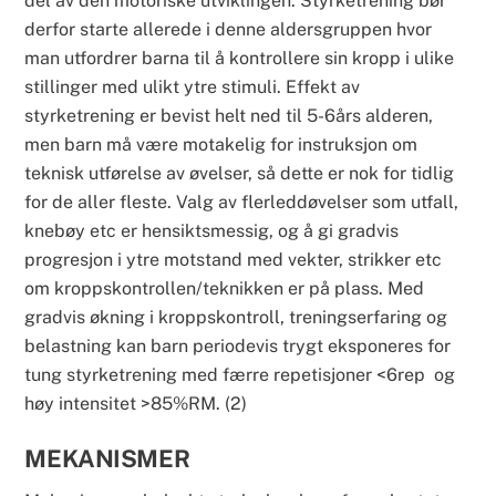
del av den motoriske utviklingen. Styrketrening bør
derfor starte allerede i denne aldersgruppen hvor
man utfordrer barna til å kontrollere sin kropp i ulike
stillinger med ulikt ytre stimuli. Effekt av
styrketrening er bevist helt ned til 5-6års alderen,
men barn må være motakelig for instruksjon om
teknisk utførelse av øvelser, så dette er nok for tidlig
for de aller fleste. Valg av flerleddøvelser som utfall,
knebøy etc er hensiktsmessig, og å gi gradvis
progresjon i ytre motstand med vekter, strikker etc
om kroppskontrollen/teknikken er på plass. Med
gradvis økning i kroppskontroll, treningserfaring og
belastning kan barn periodevis trygt eksponeres for
tung styrketrening med færre repetisjoner <6rep og
høy intensitet >85%RM. (2)
MEKANISMER