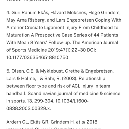
4. Guri Ranum Ekås, Håvard Moksnes, Hege Grindem,
May Arna Risberg, and Lars Engebretsen Coping With
Anterior Cruciate Ligament Injury From Childhood to
Maturation A Prospective Case Series of 44 Patients
With Mean 8 Years’ Follow-up. The American Journal
of Sports Medicine 2019;47(1):22–30 DOI:
10.1177/0363546518810750
5. Olsen, O.E. & Myklebust, Grethe & Engebretsen,
Lars & Holme, I & Bahr, R. (2003). Relationship
between floor type and risk of ACL injury in team
handball. Scandinavian journal of medicine & science
in sports. 13. 299-304. 10.1034/j.1600-
0838.2003.00329.x.
Ardern CL, Ekås GR, Grindem H
, et al
2018