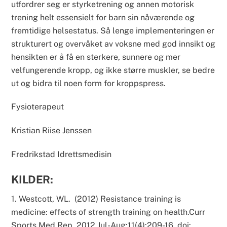
utfordrer seg er styrketrening og annen motorisk
trening helt essensielt for barn sin nåværende og
fremtidige helsestatus. Så lenge implementeringen er
strukturert og overvåket av voksne med god innsikt og
hensikten er å få en sterkere, sunnere og mer
velfungerende kropp, og ikke større muskler, se bedre
ut og bidra til noen form for kroppspress.
Fysioterapeut
Kristian Riise Jenssen
Fredrikstad Idrettsmedisin
KILDER:
1. Westcott, WL. (2012) Resistance training is
medicine: effects of strength training on health.
Curr
Sports Med Rep.
2012 Jul-Aug;11(4):209-16. doi: