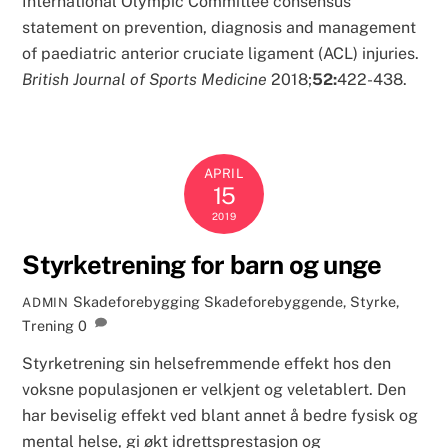
International Olympic Committee consensus
statement on prevention, diagnosis and management
of paediatric anterior cruciate ligament (ACL) injuries.
British Journal of Sports Medicine
2018;
52:
422-438.
APRIL
15
2019
Styrketrening for barn og unge
Skadeforebygging
Skadeforebyggende
,
Styrke
,
ADMIN
Trening
0
Styrketrening sin helsefremmende effekt hos den
voksne populasjonen er velkjent og veletablert. Den
har beviselig effekt ved blant annet å bedre fysisk og
mental helse, gi økt idrettsprestasjon og