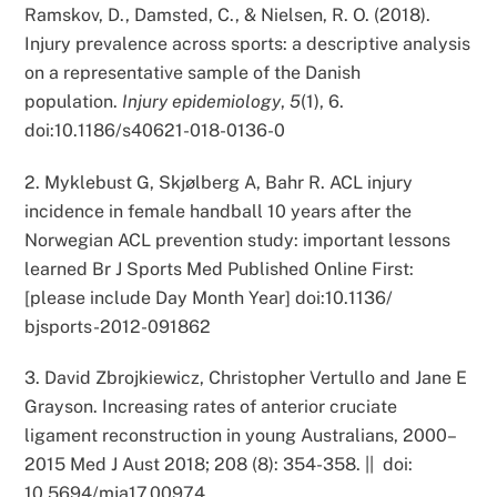
Ramskov, D., Damsted, C., & Nielsen, R. O. (2018).
Injury prevalence across sports: a descriptive analysis
on a representative sample of the Danish
population.
Injury epidemiology
,
5
(1), 6.
doi:10.1186/s40621-018-0136-0
2. Myklebust G, Skjølberg A, Bahr R. ACL injury
incidence in female handball 10 years after the
Norwegian ACL prevention study: important lessons
learned Br J Sports Med Published Online First:
[please include Day Month Year] doi:10.1136/
bjsports-2012-091862
3. David Zbrojkiewicz, Christopher Vertullo and Jane E
Grayson. Increasing rates of anterior cruciate
ligament reconstruction in young Australians, 2000–
2015 Med J Aust 2018; 208 (8): 354-358. || doi:
10.5694/mja17.00974