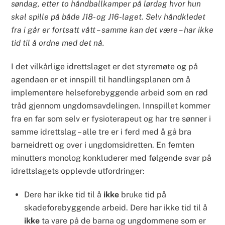
søndag, etter to håndballkamper på lørdag hvor hun
skal spille på både J18- og J16-laget. Selv håndkledet
fra i går er fortsatt vått – samme kan det være – har ikke
tid til å ordne med det nå.
I det vilkårlige idrettslaget er det styremøte og på
agendaen er et innspill til handlingsplanen om å
implementere helseforebyggende arbeid som en rød
tråd gjennom ungdomsavdelingen. Innspillet kommer
fra en far som selv er fysioterapeut og har tre sønner i
samme idrettslag – alle tre er i ferd med å gå bra
barneidrett og over i ungdomsidretten. En femten
minutters monolog konkluderer med følgende svar på
idrettslagets opplevde utfordringer:
Dere har ikke tid til å
ikke
bruke tid på
skadeforebyggende arbeid. Dere har ikke tid til å
ikke
ta vare på de barna og ungdommene som er