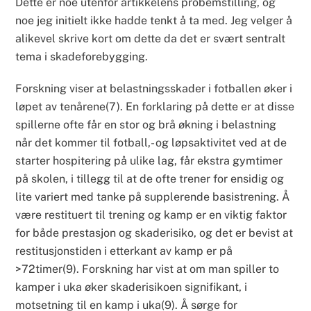
Dette er noe utenfor artikkelens probemstilling, og
noe jeg initielt ikke hadde tenkt å ta med. Jeg velger å
alikevel skrive kort om dette da det er svært sentralt
tema i skadeforebygging.
Forskning viser at belastningsskader i fotballen øker i
løpet av tenårene(7). En forklaring på dette er at disse
spillerne ofte får en stor og brå økning i belastning
når det kommer til fotball,- og løpsaktivitet ved at de
starter hospitering på ulike lag, får ekstra gymtimer
på skolen, i tillegg til at de ofte trener for ensidig og
lite variert med tanke på supplerende basistrening. Å
være restituert til trening og kamp er en viktig faktor
for både prestasjon og skaderisiko, og det er bevist at
restitusjonstiden i etterkant av kamp er på
>72timer(9). Forskning har vist at om man spiller to
kamper i uka øker skaderisikoen signifikant, i
motsetning til en kamp i uka(9). Å sørge for