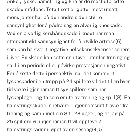
Ankel, lyske, hamstring og kne er de mest utbredte
skadeområdene. Totalt sett er gutter mest utsatt,
mens jenter har på den andre siden større
sansynlighet for å pådra seg en alvorlig kneskade.
Ved en alvorlig korsbåndskade i kneet har man i
etterkant økt sannsynlighet for å utvikle artrose(6),
som kan ha svært negative helsekonsekvenser senere
i livet. En skade kan sette en utøver utenfor trening og
spill i en periode eller påvirke prestasjonen negativt.
For å sette dette i perspektiv; når det kommer til
lyskeskader i en tropp på 24 spillere vil det til en hver
tid være i gjennomsnitt syv spillere som har
lyskeplager, og to som er ute av trening og spill(8). En
hamstringsskade innebærer i gjennomsnitt fravær fra
trening og kamp mellom 8 til 28 dager, og et lag på
25 spillere vil i gjennomsnitt vil oppleve 7
hamstringskader i løpet av en sesong(4, 5).