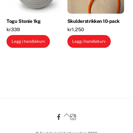
Togu Stonie 1kg
Skulderstrikken 10-pack
kr
339
kr
1,250
Legg i handlekurv
Legg i handlekurv
Back
To
Top