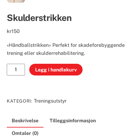
Skulderstrikken
kr
150
«Håndballstrikken» Perfekt for skadeforebyggende
trening eller skulderrehabilitering.
Skulderstrikken
Legg i handlekurv
antall
Treningsutstyr
KATEGORI:
Beskrivelse
Tilleggsinformasjon
Omtaler (0)