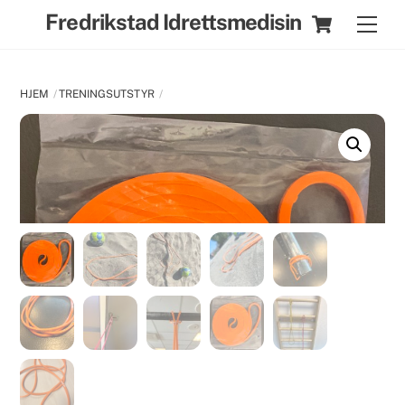
Skip
Cart
Fredrikstad Idrettsmedisin
Men
to
content
HJEM
TRENINGSUTSTYR