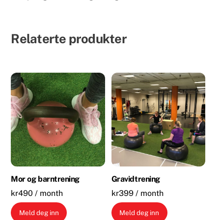
Relaterte produkter
Mor og barntrening
Gravidtrening
kr
490
/ month
kr
399
/ month
Meld deg inn
Meld deg inn