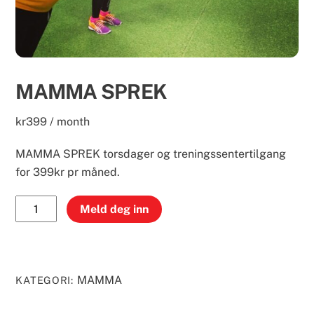
MAMMA SPREK
kr
399
/ month
MAMMA SPREK torsdager og treningssentertilgang
for 399kr pr måned.
MAMMA
Meld deg inn
SPREK
antall
MAMMA
KATEGORI: