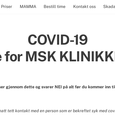
Priser
MAMMA
Bestill time
Kontakt oss
Skada
COVID-19
e for MSK KLINIK
ser gjennom dette og svarer NEI på alt før du kommer inn til
t tett kontakt med en person som er bekreftet syk med covid