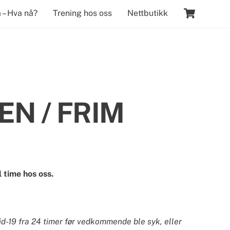
Cart
 – Hva nå?
Trening hos oss
Nettbutikk
KEN / FRIM
 time hos oss.
-19 fra 24 timer før vedkommende ble syk, eller 