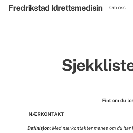
Skip
Fredrikstad Idrettsmedisin
Om oss
to
content
Sjekklist
Fint om du le
 NÆRKONTAKT
Definisjon
: 
Med nærkontakter menes om du har hat