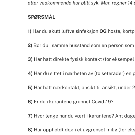
etter vedkommende har blitt syk. Man regner 14
SPØRSMÅL
1)
 Har du akutt luftveisinfeksjon 
OG 
hoste, kortp
2)
 Bor du i samme husstand som en person som 
3)
 Har hatt direkte fysisk kontakt (for eksemp
4)
 Har du sittet i nærheten av (to seterader) e
5)
 Har hatt nærkontakt, ansikt til ansikt, under
6)
 Er du i karantene grunnet Covid-19?
7)
 Hvor lenge har du vært i karantene? Ant dage
8)
 Har oppholdt deg i et avgrenset miljø (for e