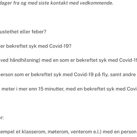
 dager fra og med siste kontakt med vedkommende.
ustethet eller feber?
er bekreftet syk med Covid-19?
el ved håndhilsning) med en som er bekreftet syk med Covid-1
n person som er bekreftet syk med Covid-19 på fly, samt andr
 2 meter i mer enn 15 minutter, med en bekreftet syk med Cov
r:
ksempel et klasserom, møterom, venterom e.l.) med en person