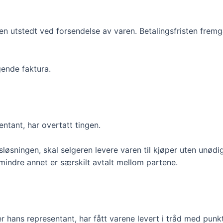
eren utstedt ved forsendelse av varen. Betalingsfristen fre
gende faktura.
entant, har overtatt tingen.
sløsningen, skal selgeren levere varen til kjøper uten unød
mindre annet er særskilt avtalt mellom partene.
er hans representant, har fått varene levert i tråd med punkt