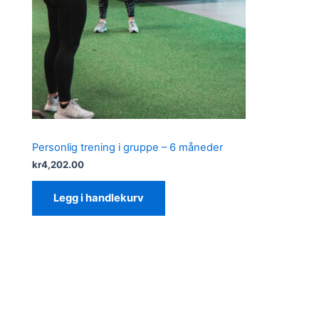
Personlig trening i gruppe – 6 måneder
kr
4,202.00
Legg i handlekurv