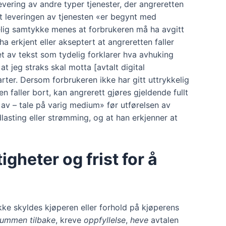
levering av andre typer tjenester, der angreretten
s at leveringen av tjenesten «er begynt med
elig samtykke menes at forbrukeren må ha avgitt
ha erkjent eller akseptert at angreretten faller
et av tekst som tydelig forklarer hva avhuking
 jeg straks skal motta [avtalt digital
arter. Dersom forbrukeren ikke har gitt uttrykkelig
n faller bort, kan angrerett gjøres gjeldende fullt
 av – tale på varig medium» før utførelsen av
dlasting eller strømming, og at han erkjenner at
gheter og frist for å
ikke skyldes kjøperen eller forhold på kjøperens
summen tilbake
, kreve
oppfyllelse
,
heve
avtalen