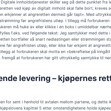
. Digitale innholdstjenester skiller seg på dette punktet fra 
greretten ved kjøp av digitalt innhold skal falle bort, kreve
en erkjenner at angreretten dermed går tapt». Med uttrykk
 strømming før angrefristens utløp. I tillegg må forbrukeren 
ukeren må huke av eller klikke i en boks i umiddelbar nærh
les f.eks. ved følgende tekst: Jeg samtykker med dette i at
etten bortfaller så snart nedlastingen eller strømmingen st
 før angrefristen utløp, eller ikke har erkjent at angrerette
tillegg at forbrukeren skal motta en «bekreftelse på inngått
. fremgå at forbrukeren har gitt uttrykkelig samtykke til ne
nde levering – kjøpernes retti
en for sent i henhold til avtalen mellom partene, og dette 
kerkjøpslovens kapittel 5 etter omstendighetene
holde kjøpe