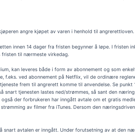
kjøperen angre kjøpet av varen i henhold til angrerettloven.
ten innen 14 dager fra fristen begynner å løpe. I fristen i
 fristen til nærmeste virkedag.
edium, kan leveres både i form av abonnement og som enkelt
, f.eks. ved abonnement på Netflix, vil de ordinære reglene
 tjeneste frem til angrerett komme til anvendelse. Se punkt
rt så snart tjenesten lastes ned/strømmes, så sant den næring
 også der forbrukeren har inngått avtale om et gratis medle
 strømming av filmer fra iTunes. Dersom den næringsdrivend
å snart avtalen er inngått. Under forutsetning av at den nær