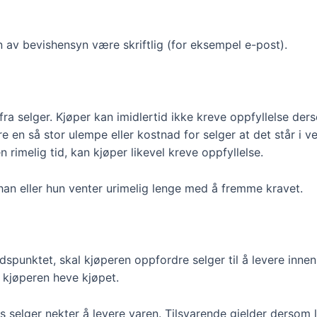
av bevishensyn være skriftlig (for eksempel e-post).
fra selger. Kjøper kan imidlertid ikke kreve oppfyllelse der
 en så stor ulempe eller kostnad for selger at det står i ves
n rimelig tid, kan kjøper likevel kreve oppfyllelse.
 han eller hun venter urimelig lenge med å fremme kravet.
spunktet, skal kjøperen oppfordre selger til å levere innen 
n kjøperen heve kjøpet.
 selger nekter å levere varen. Tilsvarende gjelder dersom le