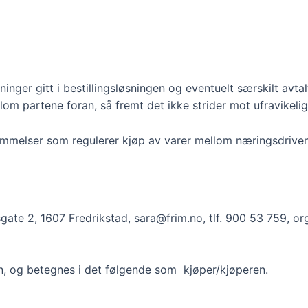
inger gitt i bestillingsløsningen og eventuelt særskilt avta
lom partene foran, så fremt det ikke strider mot ufravikelig
bestemmelser som regulerer kjøp av varer mellom næringsdrive
gate 2, 1607 Fredrikstad, sara@frim.no, tlf. 900 53 759‬, o
en, og betegnes i det følgende som kjøper/kjøperen.