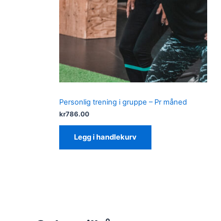
Personlig trening i gruppe – Pr måned
kr
786.00
Legg i handlekurv