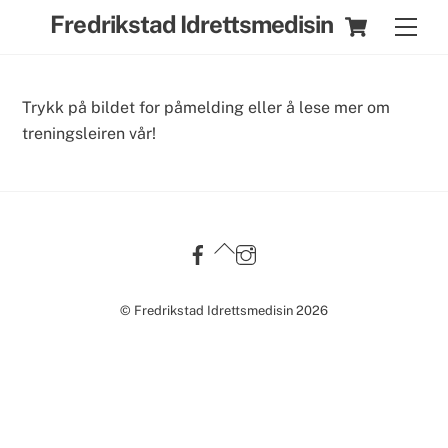
Skip
Cart
Fredrikstad Idrettsmedisin
Men
to
content
Trykk på bildet for påmelding eller å lese mer om
treningsleiren vår!
Back
To
Top
©
Fredrikstad Idrettsmedisin
2026