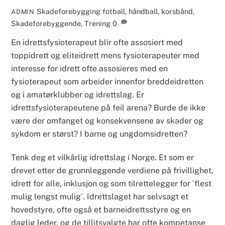
Skadeforebygging
fotball
,
håndball
,
korsbånd
,
ADMIN
Skadeforebyggende
,
Trening
0
En idrettsfysioterapeut blir ofte assosiert med
toppidrett og eliteidrett mens fysioterapeuter med
interesse for idrett ofte assosieres med en
fysioterapeut som arbeider innenfor breddeidretten
og i amatørklubber og idrettslag. Er
idrettsfysioterapeutene på feil arena? Burde de ikke
være der omfanget og konsekvensene av skader og
sykdom er størst? I barne og ungdomsidretten?
Tenk deg et vilkårlig idrettslag i Norge. Et som er
drevet etter de grunnleggende verdiene på frivillighet,
idrett for alle, inklusjon og som tilrettelegger for ´flest
mulig lengst mulig´. Idrettslaget har selvsagt et
hovedstyre, ofte også et barneidrettsstyre og en
daglig leder, og de tillitsvalgte har ofte kompetanse