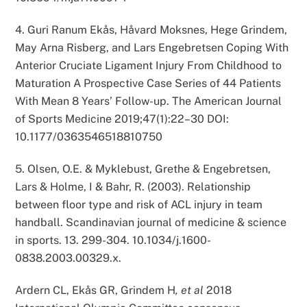
4. Guri Ranum Ekås, Håvard Moksnes, Hege Grindem,
May Arna Risberg, and Lars Engebretsen Coping With
Anterior Cruciate Ligament Injury From Childhood to
Maturation A Prospective Case Series of 44 Patients
With Mean 8 Years’ Follow-up. The American Journal
of Sports Medicine 2019;47(1):22–30 DOI:
10.1177/0363546518810750
5. Olsen, O.E. & Myklebust, Grethe & Engebretsen,
Lars & Holme, I & Bahr, R. (2003). Relationship
between floor type and risk of ACL injury in team
handball. Scandinavian journal of medicine & science
in sports. 13. 299-304. 10.1034/j.1600-
0838.2003.00329.x.
Ardern CL, Ekås GR, Grindem H
, et al
2018