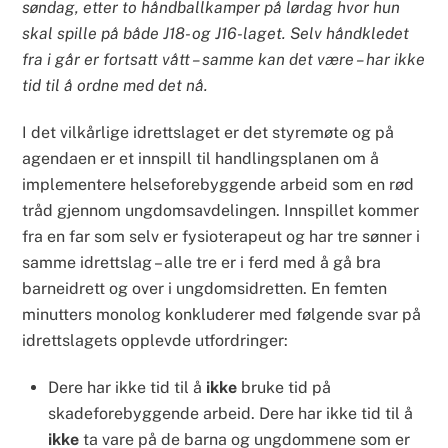
søndag, etter to håndballkamper på lørdag hvor hun
skal spille på både J18- og J16-laget. Selv håndkledet
fra i går er fortsatt vått – samme kan det være – har ikke
tid til å ordne med det nå.
I det vilkårlige idrettslaget er det styremøte og på
agendaen er et innspill til handlingsplanen om å
implementere helseforebyggende arbeid som en rød
tråd gjennom ungdomsavdelingen. Innspillet kommer
fra en far som selv er fysioterapeut og har tre sønner i
samme idrettslag – alle tre er i ferd med å gå bra
barneidrett og over i ungdomsidretten. En femten
minutters monolog konkluderer med følgende svar på
idrettslagets opplevde utfordringer:
Dere har ikke tid til å
ikke
bruke tid på
skadeforebyggende arbeid. Dere har ikke tid til å
ikke
ta vare på de barna og ungdommene som er