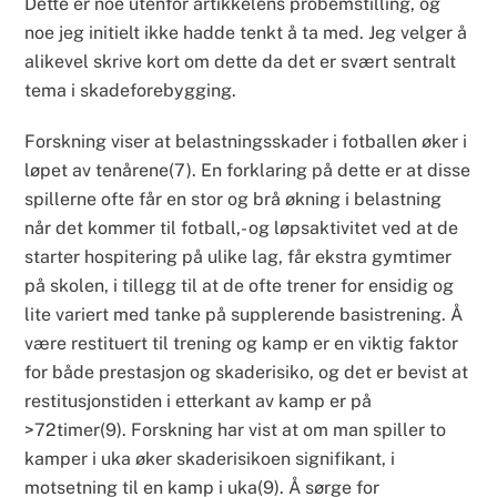
Dette er noe utenfor artikkelens probemstilling, og
noe jeg initielt ikke hadde tenkt å ta med. Jeg velger å
alikevel skrive kort om dette da det er svært sentralt
tema i skadeforebygging.
Forskning viser at belastningsskader i fotballen øker i
løpet av tenårene(7). En forklaring på dette er at disse
spillerne ofte får en stor og brå økning i belastning
når det kommer til fotball,- og løpsaktivitet ved at de
starter hospitering på ulike lag, får ekstra gymtimer
på skolen, i tillegg til at de ofte trener for ensidig og
lite variert med tanke på supplerende basistrening. Å
være restituert til trening og kamp er en viktig faktor
for både prestasjon og skaderisiko, og det er bevist at
restitusjonstiden i etterkant av kamp er på
>72timer(9). Forskning har vist at om man spiller to
kamper i uka øker skaderisikoen signifikant, i
motsetning til en kamp i uka(9). Å sørge for