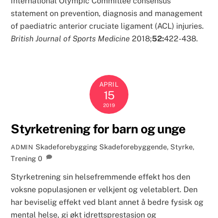
International Olympic Committee consensus
statement on prevention, diagnosis and management
of paediatric anterior cruciate ligament (ACL) injuries.
British Journal of Sports Medicine
2018;
52:
422-438.
APRIL
15
2019
Styrketrening for barn og unge
Skadeforebygging
Skadeforebyggende
,
Styrke
,
ADMIN
Trening
0
Styrketrening sin helsefremmende effekt hos den
voksne populasjonen er velkjent og veletablert. Den
har beviselig effekt ved blant annet å bedre fysisk og
mental helse, gi økt idrettsprestasjon og