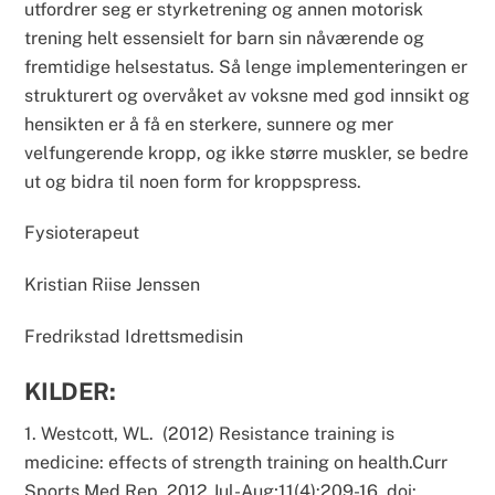
utfordrer seg er styrketrening og annen motorisk
trening helt essensielt for barn sin nåværende og
fremtidige helsestatus. Så lenge implementeringen er
strukturert og overvåket av voksne med god innsikt og
hensikten er å få en sterkere, sunnere og mer
velfungerende kropp, og ikke større muskler, se bedre
ut og bidra til noen form for kroppspress.
Fysioterapeut
Kristian Riise Jenssen
Fredrikstad Idrettsmedisin
KILDER:
1. Westcott, WL. (2012) Resistance training is
medicine: effects of strength training on health.
Curr
Sports Med Rep.
2012 Jul-Aug;11(4):209-16. doi: