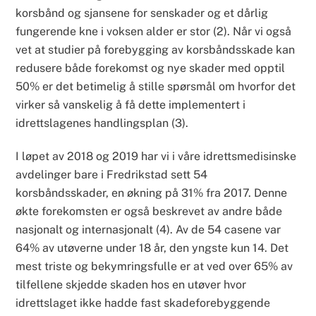
korsbånd og sjansene for senskader og et dårlig
fungerende kne i voksen alder er stor (2). Når vi også
vet at studier på forebygging av korsbåndsskade kan
redusere både forekomst og nye skader med opptil
50% er det betimelig å stille spørsmål om hvorfor det
virker så vanskelig å få dette implementert i
idrettslagenes handlingsplan (3).
I løpet av 2018 og 2019 har vi i våre idrettsmedisinske
avdelinger bare i Fredrikstad sett 54
korsbåndsskader, en økning på 31% fra 2017. Denne
økte forekomsten er også beskrevet av andre både
nasjonalt og internasjonalt (4). Av de 54 casene var
64% av utøverne under 18 år, den yngste kun 14. Det
mest triste og bekymringsfulle er at ved over 65% av
tilfellene skjedde skaden hos en utøver hvor
idrettslaget ikke hadde fast skadeforebyggende