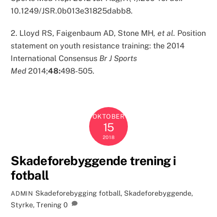
10.1249/JSR.0b013e31825dabb8.
2. Lloyd RS, Faigenbaum AD, Stone MH
, et al.
Position
statement on youth resistance training: the 2014
International Consensus
Br J Sports
Med
2014;
48:
498-505.
OKTOBER
15
2018
Skadeforebyggende trening i
fotball
Skadeforebygging
fotball
,
Skadeforebyggende
,
ADMIN
Styrke
,
Trening
0