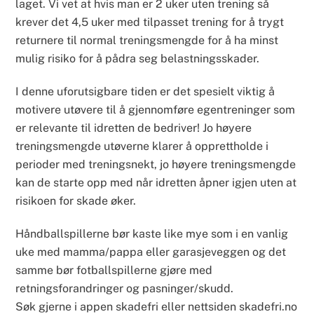
laget. Vi vet at hvis man er 2 uker uten trening så
krever det 4,5 uker med tilpasset trening for å trygt
returnere til normal treningsmengde for å ha minst
mulig risiko for å pådra seg belastningsskader.
I denne uforutsigbare tiden er det spesielt viktig å
motivere utøvere til å gjennomføre egentreninger som
er relevante til idretten de bedriver! Jo høyere
treningsmengde utøverne klarer å opprettholde i
perioder med treningsnekt, jo høyere treningsmengde
kan de starte opp med når idretten åpner igjen uten at
risikoen for skade øker.
Håndballspillerne bør kaste like mye som i en vanlig
uke med mamma/pappa eller garasjeveggen og det
samme bør fotballspillerne gjøre med
retningsforandringer og pasninger/skudd.
Søk gjerne i appen skadefri eller nettsiden skadefri.no