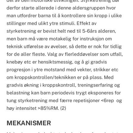
del av den motoriske utviklingen. Styrketrening bør
derfor starte allerede i denne aldersgruppen hvor
man utfordrer barna til å kontrollere sin kropp i ulike
stillinger med ulikt ytre stimuli. Effekt av
styrketrening er bevist helt ned til 5-6års alderen,
men barn må være motakelig for instruksjon om
teknisk utførelse av øvelser, så dette er nok for tidlig
for de aller fleste. Valg av flerleddøvelser som utfall,
knebøy etc er hensiktsmessig, og å gi gradvis
progresjon i ytre motstand med vekter, strikker etc
om kroppskontrollen/teknikken er på plass. Med
gradvis økning i kroppskontroll, treningserfaring og
belastning kan barn periodevis trygt eksponeres for
tung styrketrening med færre repetisjoner <6rep og
høy intensitet >85%RM. (2)
MEKANISMER