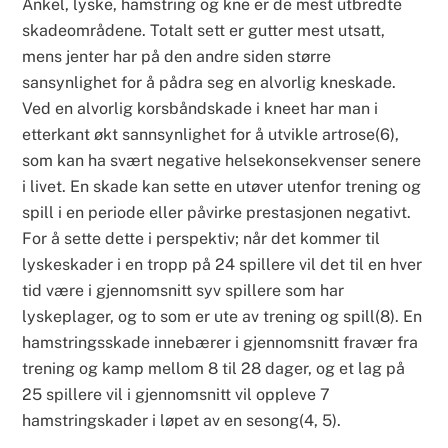
Ankel, lyske, hamstring og kne er de mest utbredte
skadeområdene. Totalt sett er gutter mest utsatt,
mens jenter har på den andre siden større
sansynlighet for å pådra seg en alvorlig kneskade.
Ved en alvorlig korsbåndskade i kneet har man i
etterkant økt sannsynlighet for å utvikle artrose(6),
som kan ha svært negative helsekonsekvenser senere
i livet. En skade kan sette en utøver utenfor trening og
spill i en periode eller påvirke prestasjonen negativt.
For å sette dette i perspektiv; når det kommer til
lyskeskader i en tropp på 24 spillere vil det til en hver
tid være i gjennomsnitt syv spillere som har
lyskeplager, og to som er ute av trening og spill(8). En
hamstringsskade innebærer i gjennomsnitt fravær fra
trening og kamp mellom 8 til 28 dager, og et lag på
25 spillere vil i gjennomsnitt vil oppleve 7
hamstringskader i løpet av en sesong(4, 5).