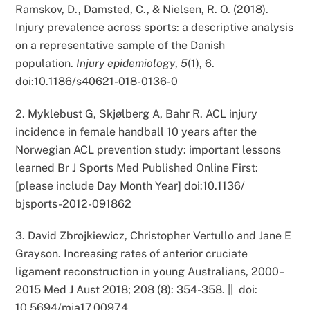
Ramskov, D., Damsted, C., & Nielsen, R. O. (2018).
Injury prevalence across sports: a descriptive analysis
on a representative sample of the Danish
population.
Injury epidemiology
,
5
(1), 6.
doi:10.1186/s40621-018-0136-0
2. Myklebust G, Skjølberg A, Bahr R. ACL injury
incidence in female handball 10 years after the
Norwegian ACL prevention study: important lessons
learned Br J Sports Med Published Online First:
[please include Day Month Year] doi:10.1136/
bjsports-2012-091862
3. David Zbrojkiewicz, Christopher Vertullo and Jane E
Grayson. Increasing rates of anterior cruciate
ligament reconstruction in young Australians, 2000–
2015 Med J Aust 2018; 208 (8): 354-358. || doi:
10.5694/mja17.00974