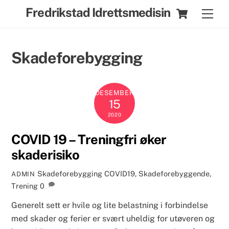
Skip
Cart
Fredrikstad Idrettsmedisin
Men
to
content
Skadeforebygging
DESEMBER
15
2020
COVID 19 – Treningfri øker
skaderisiko
Skadeforebygging
COVID19
,
Skadeforebyggende
,
ADMIN
Trening
0
Generelt sett er hvile og lite belastning i forbindelse
med skader og ferier er svært uheldig for utøveren og